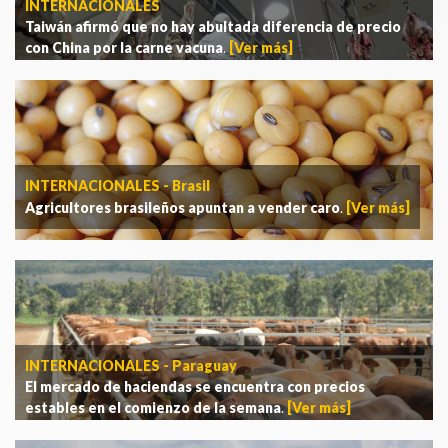
INTERNACIONALES
Taiwán afirmó que no hay abultada diferencia de precio
con China por la carne vacuna
.
[Ver más]
INTERNACIONALES - Brasil
Agricultores brasileños apuntan a vender caro
.
[Ver más]
INTERNACIONALES - Paraguay
El mercado de haciendas se encuentra con precios
estables en el comienzo de la semana
.
[Ver más]