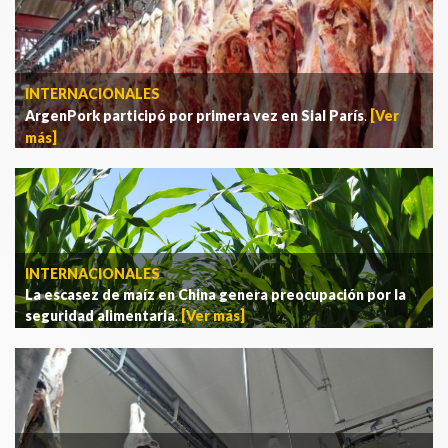
INTERNACIONALES
ArgenPork participó por primera vez en Sial París
.
[Ver
más]
INTERNACIONALES
La escasez de maíz en China genera preocupación por la
seguridad alimentaria
.
[Ver más]