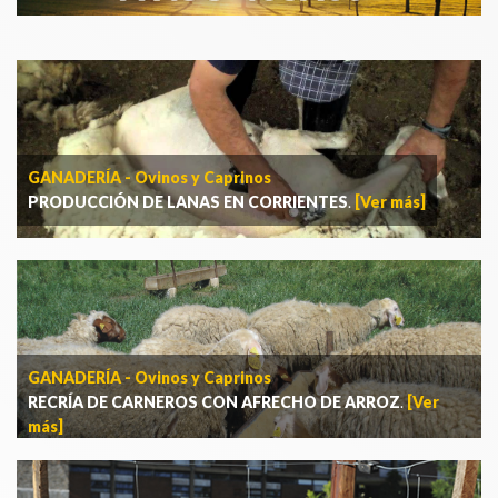
GANADERÍA - Ovinos y Caprinos
PRODUCCIÓN DE LANAS EN CORRIENTES
.
[Ver más]
GANADERÍA - Ovinos y Caprinos
RECRÍA DE CARNEROS CON AFRECHO DE ARROZ
.
[Ver
más]