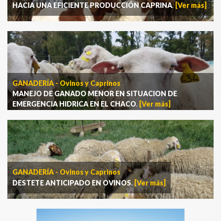
HACIA UNA EFICIENTE PRODUCCIÓN CAPRINA
.
[Ver más]
GANADERÍA - Ovinos y Caprinos
MANEJO DE GANADO MENOR EN SITUACION DE
EMERGENCIA HIDRICA EN EL CHACO
.
[Ver más]
GANADERÍA - Ovinos y Caprinos
DESTETE ANTICIPADO EN OVINOS
.
[Ver más]