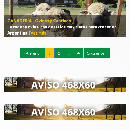
GANADERÍA - Ovinos y Caprinos
La cadena ovina, con desafíos muy claros para crecer en
Argentina
.
[Ver más]
‹ Anterior
1
2
...
4
Siguiente ›