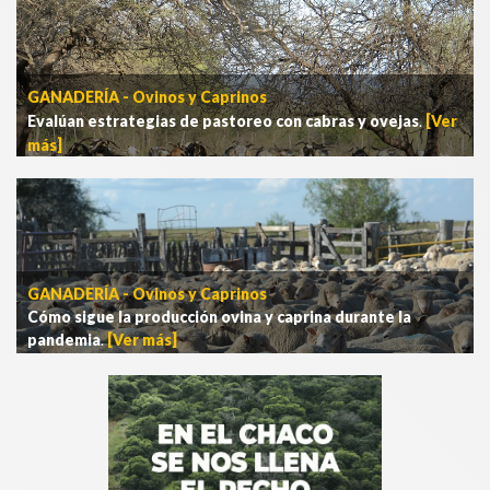
GANADERÍA - Ovinos y Caprinos
Evalúan estrategias de pastoreo con cabras y ovejas
.
[Ver
más]
GANADERÍA - Ovinos y Caprinos
Cómo sigue la producción ovina y caprina durante la
pandemia
.
[Ver más]