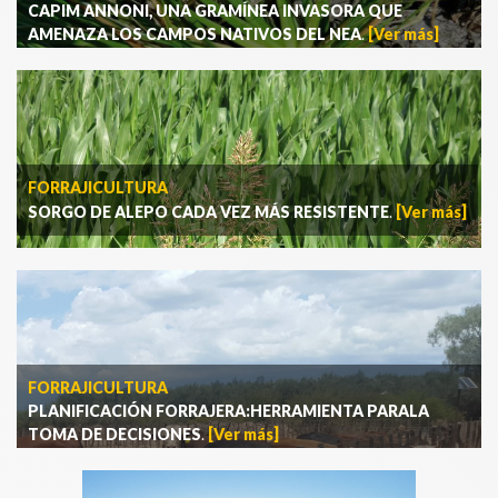
CAPIM ANNONI, UNA GRAMÍNEA INVASORA QUE
AMENAZA LOS CAMPOS NATIVOS DEL NEA
.
[Ver más]
FORRAJICULTURA
SORGO DE ALEPO CADA VEZ MÁS RESISTENTE
.
[Ver más]
FORRAJICULTURA
PLANIFICACIÓN FORRAJERA:HERRAMIENTA PARALA
TOMA DE DECISIONES
.
[Ver más]