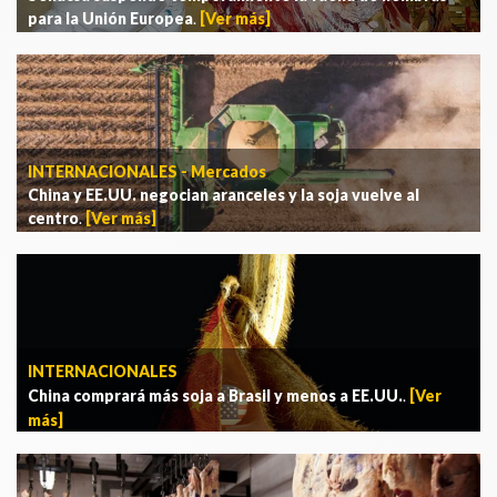
para la Unión Europea
.
[Ver más]
INTERNACIONALES - Mercados
China y EE.UU. negocian aranceles y la soja vuelve al
centro
.
[Ver más]
INTERNACIONALES
China comprará más soja a Brasil y menos a EE.UU.
.
[Ver
más]