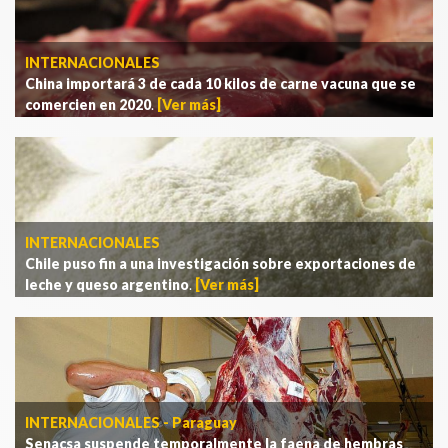
INTERNACIONALES
China importará 3 de cada 10 kilos de carne vacuna que se
comercien en 2020
.
[Ver más]
INTERNACIONALES
Chile puso fin a una investigación sobre exportaciones de
leche y queso argentino
.
[Ver más]
INTERNACIONALES - Paraguay
Senacsa suspende temporalmente la faena de hembras