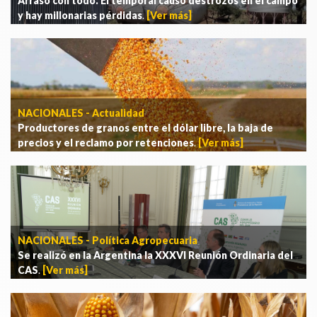
Arrasó con todo. El temporal causó destrozos en el campo
y hay millonarias pérdidas
.
[Ver más]
NACIONALES - Actualidad
Productores de granos entre el dólar libre, la baja de
precios y el reclamo por retenciones
.
[Ver más]
NACIONALES - Política Agropecuaria
Se realizó en la Argentina la XXXVI Reunión Ordinaria del
CAS
.
[Ver más]