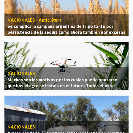
NACIONALES - Agricultura
Se complica la campaña argentina de trigo tanto por
persistencia de la sequía como ahora también por excesos
hídricos
.
[Ver más]
NACIONALES
Muchos son los motivos por los cuales puede pensarse
que hoy el agro se instala en el futuro. Todos ellos se
abordarán en el 1er Congreso Nacional AgTech, pero acá
te damos un pequeño adelanto.
.
[Ver más]
NACIONALES