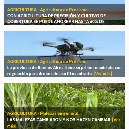
AGRICULTURA - Agricultura de Precisión
CON AGRICULTURA DE PRECISIÓN Y CULTIVO DE
COBERTURA SE PUEDE AHORRAR HASTA 60% DE
INSUMOS
.
[Ver más]
AGRICULTURA - Agricultura de Precisión
La provincia de Buenos Aires tiene su primer municipio con
regulación para drones de uso fitosanitario
.
[Ver más]
AGRICULTURA - Malezas en general
LAS MALEZAS CAMBIARON Y NOS HACEN CAMBIAR
.
[Ver
más]