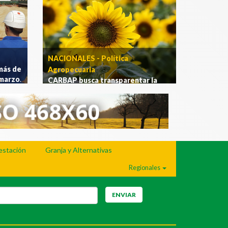
NACIONALES - Política
más de
Agropecuaria
 marzo
.
CARBAP busca transparentar la
comercialización del Girasol
.
[Ver
más]
estación
Granja y Alternativas
Regionales