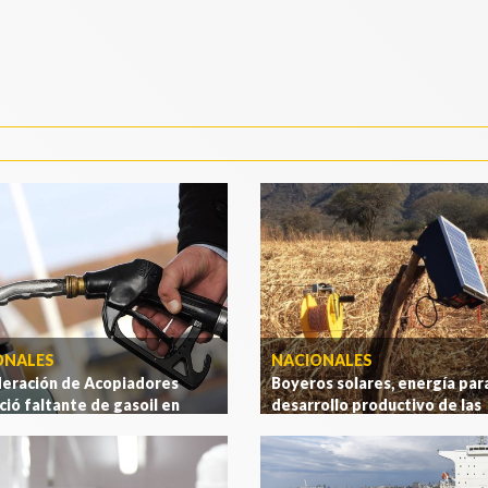
ONALES
NACIONALES
deración de Acopiadores
Boyeros solares, energía para
ió faltante de gasoil en
desarrollo productivo de las
cosecha de trigo
.
[Ver más]
familias rurales
.
[Ver más]