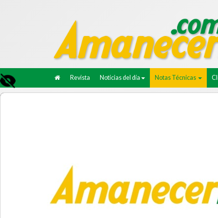
Revista
Noticias del día
Notas Técnicas
C
30/05/2022.
NACIONALES.
Ganadería
Angus dio una muestr