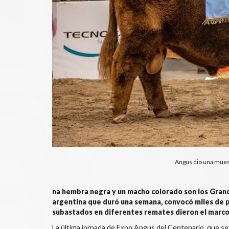
Angus dio una muest
na hembra negra y un macho colorado son los Grande
argentina que duró una semana, convocó miles de p
subastados en diferentes remates dieron el marco 
La última jornada de Expo Angus del Centenario, que se 