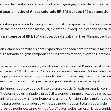
eones del Centenario, a cargo de Lucas Lagrange, jurado de la muestra.
enario macho el Angus colorado RP 745 del box 542 pertenecient
rabaja para la producción y no es normal que aparezca un bicho como e
sticas, y nos tocó a nosotros", dijo Alfredo Bellocq, de la cabaña Santa R
 pertenece al RP B104 del box 302 de cabaña Tres Marías, de Hor
Gran Campeón hembra en esta Exposición pensada para mostrar la mejor 
el reservado de gran campeón con un ternero menor", expresó Horacio G
ates en vivo televisados y vía streaming, tanto en el Predio Ferial como
entre ellos 10 mil novillos. Por las pistas pasaron más de 560 animales d
a propuesta y tuvieron oportunidad de concretar negocios durante la 
vento técnico sectorial que marca el pulso de Angus en el país y el mundo
 de Angus, destacó que se trató de una exposición extraordinaria, con g
 hubiera sido organizado a propósito, siendo la primera vez que se realiz
animal colorado y la mejor hembra, una negra. Un cierre de lo mejor para 
ría para todos los criadores Angus. Se pudo mostrar toda la cadena de
toros de pedigree, carne Angus Certificada, todos tuvieron la oportunid