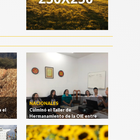
NACIONALES
 el
Culminó el Taller de
Hermanamiento de la OIE entre
Argentina y Paraguay
.
[Ver más]