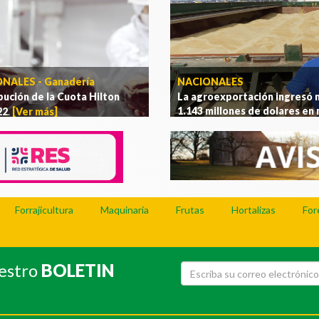
NALES - Ganadería
NACIONALES
bución de la Cuota Hilton
La agroexportación ingresó 
1.143 millones de dolares en
22
.
[Ver más]
[Ver más]
Forrajicultura
Maquinaria
Frutas
Hortalizas
For
uestro
BOLETIN