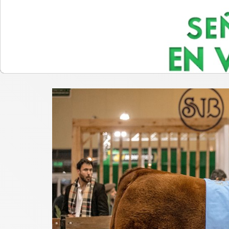
liderazgo genético
Una hembra negra y un macho co
Centenario, una fiesta histórica 
semana, convocó miles de produc