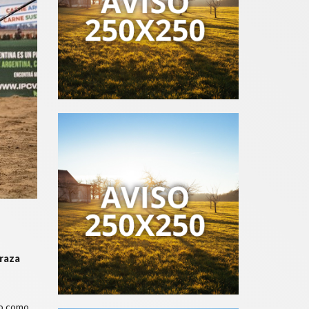
 raza
vo como