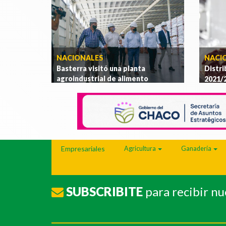
semillas
.
[Ver más]
NACIONALES
NACIO
Basterra visitó una planta
Distri
agroindustrial de alimento
2021/
balanceado en el Municipio de Las
Heras
.
[Ver más]
Empresariales
Agricultura
Ganadería
SUBSCRIBITE
para recibir n