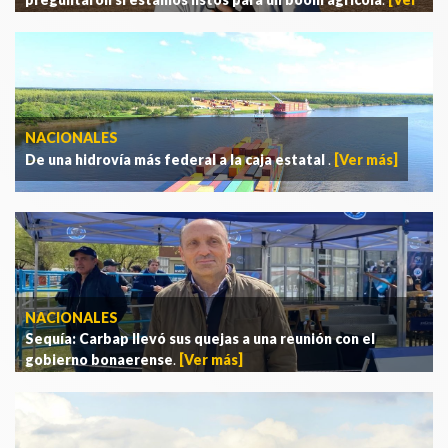
más]
NACIONALES
De una hidrovía más federal a la caja estatal
.
[Ver más]
NACIONALES
Sequía: Carbap llevó sus quejas a una reunión con el
gobierno bonaerense
.
[Ver más]