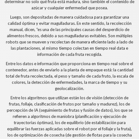
determinar no solo qué fruta está madura, sino también el contenido de
azúcar y cualquier enfermedad que posea.
Luego, son depositadas de manera cuidadosa para garantizar una
calidad óptima y evitar magulladuras. En este sentido, la recolección
manual, dicen, “es una de las principales causas del desperdicio de
alimentos frescos, debido a sus magulladuras evitables. Son múltiples
robots que se mueven y recolectan de manera eficiente lado a lado de
las plantaciones, al mismo tiempo colectan en tiempo real data e
información de cada fruta recogida.
Entre los datos e información que proporciona en tiempo real sobre el
contenedor, antes de enviarlo a la planta de empaque está: la cantidad
total de fruta recolectada, el peso y tamaño de cada fruto, la escala de
colores, la detección de enfermedades, la marca de tiempo y su
geolocalización.
Entre los algoritmos que utilizan están los de visión (detección de
frutas, follaje, clasificación de frutos por tamaño y madurez), los de
percepción de IA (seguimiento de frutas y fusión de datos), los que se
refieren a algoritmos de maniobra (planificación y ejecución de
trayectorias óptimas), los de equilibrio (de estabilización para
equilibrar las fuerzas aplicadas sobre el robot por el follaje y la fruta),
los de optimización de cosecha (de gestión de flotas para la cosecha