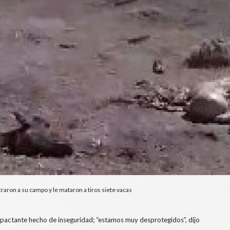
traron a su campo y le mataron a tiros siete vacas
impactante hecho de inseguridad; “estamos muy desprotegidos”, dijo