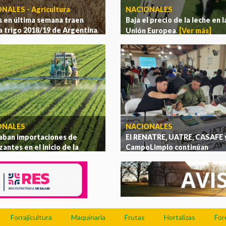
NALES - Agricultura
NACIONALES
s en última semana traen
Baja el precio de la leche en l
 a trigo 2018/19 de Argentina
.
Unión Europea
.
[Ver más]
ás]
ONALES
NACIONALES
aban importaciones de
El RENATRE, UATRE, CASAFE 
izantes en el inicio de la
CampoLimpio continúan
capacitando con éxito a
ña gruesa
.
[Ver más]
trabajadores rurales a nivel
nacional
.
[Ver más]
Forrajicultura
Maquinaria
Frutas
Hortalizas
For