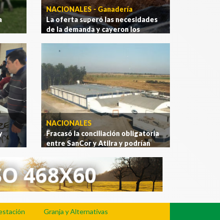
NACIONALES - Ganadería
a
La oferta superó las necesidades
de la demanda y cayeron los
precios en el Mercado
Agroganadero
.
[Ver más]
NACIONALES
y
Fracasó la conciliación obligatoria
entre SanCor y Atilra y podrían
volver las medidas de fuerza
.
[Ver
más]
estación
Granja y Alternativas