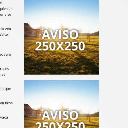
el
quien un
or y se
 no veo
Walter
 boyero
re, es
 las
 lo que
en tiros
 vaca