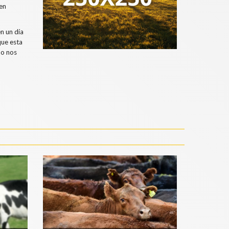
cen
n un día
que esta
no nos