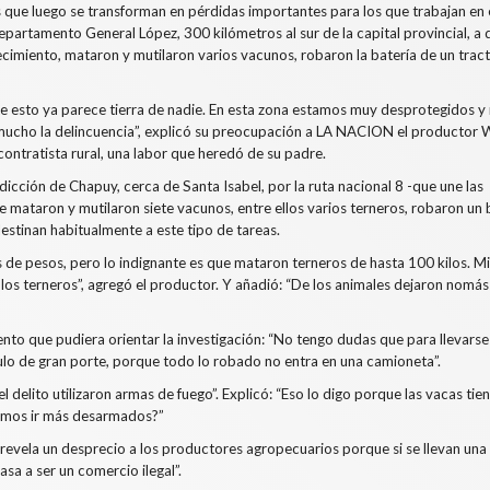
 que luego se transforman en pérdidas importantes para los que trabajan en 
partamento General López, 300 kilómetros al sur de la capital provincial, a 
ecimiento, mataron y mutilaron varios vacunos, robaron la batería de un tract
 esto ya parece tierra de nadie. En esta zona estamos muy desprotegidos y
ucho la delincuencia”,
explicó su preocupación a LA NACION el productor 
ntratista rural, una labor que heredó de su padre.
dicción de Chapuy, cerca de Santa Isabel, por la ruta nacional 8 -que une las
le mataron y mutilaron siete vacunos, entre ellos varios terneros, robaron un
destinan habitualmente a este tipo de tareas.
 de pesos, pero lo indignante es que mataron terneros de hasta 100 kilos. Mi
 los terneros”, agregó el productor. Y añadió: “De los animales dejaron nomás
mento que pudiera orientar la investigación: “No tengo dudas que para llevarse
culo de gran porte, porque todo lo robado no entra en una camioneta”.
 delito utilizaron armas de fuego”. Explicó: “Eso lo digo porque las vacas tien
demos ir más desarmados?”
revela un desprecio a los productores agropecuarios porque si se llevan una
asa a ser un comercio ilegal”.