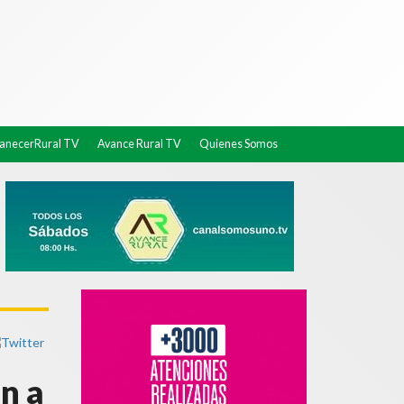
necerRural TV
Avance Rural TV
Quienes Somos
n a