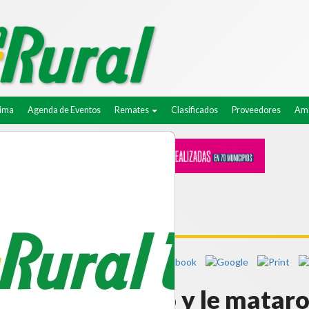
lima
Agenda de Eventos
Remates
Clasificados
Proveedores
Ama
raron a su campo y le mataro