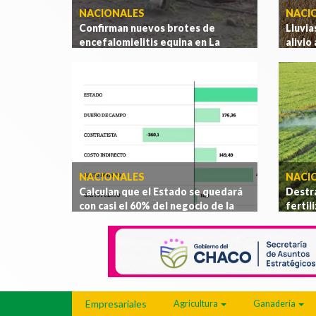
NACIONALES
NACIO
Confirman nuevos brotes de
Lluvia
encefalomielitis equina en La
alivio
Pampa, Salta y San Luis
.
[Ver más]
[Ver m
NACIONALES
NACI
Calculan que el Estado se quedará
Destr
con casi el 60% del negocio de la
fertil
soja y habrá quebrantos para los
campa
productores
.
[Ver más]
Empresariales
Agricultura
Ganadería