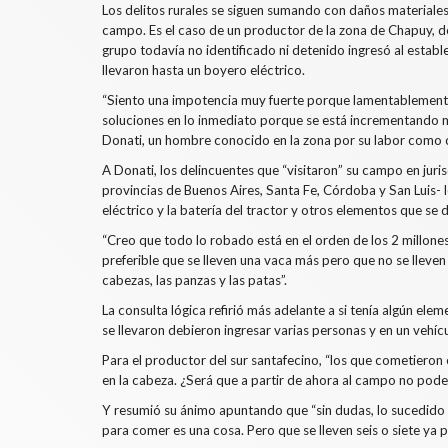
Los delitos rurales se siguen sumando con daños materiales
campo. Es el caso de un productor de la zona de Chapuy, de
grupo todavía no identificado ni detenido ingresó al establ
llevaron hasta un boyero eléctrico.
“Siento una impotencia muy fuerte porque lamentablemente
soluciones en lo inmediato porque se está incrementando m
Donati, un hombre conocido en la zona por su labor como co
A Donati, los delincuentes que “visitaron” su campo en juris
provincias de Buenos Aires, Santa Fe, Córdoba y San Luis- 
eléctrico y la batería del tractor y otros elementos que se 
“Creo que todo lo robado está en el orden de los 2 millones
preferible que se lleven una vaca más pero que no se lleven
cabezas, las panzas y las patas”.
La consulta lógica refirió más adelante a si tenía algún ele
se llevaron debieron ingresar varias personas y en un vehí
Para el productor del sur santafecino, “los que cometieron el
en la cabeza. ¿Será que a partir de ahora al campo no po
Y resumió su ánimo apuntando que “sin dudas, lo sucedido 
para comer es una cosa. Pero que se lleven seis o siete ya p