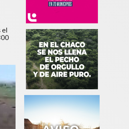
 el
300