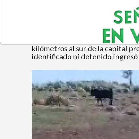
tiros siete vacas
Los delitos rurales se siguen su
transforman en pérdidas importan
caso de un productor de la zona
kilómetros al sur de la capital p
identificado ni detenido ingresó