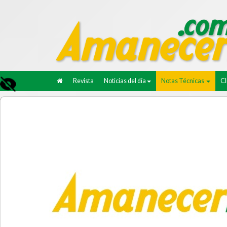
Revista
Noticias del día
Notas Técnicas
C
14/11/2023.
NACIONALES.
Tierra de nadie. Ent