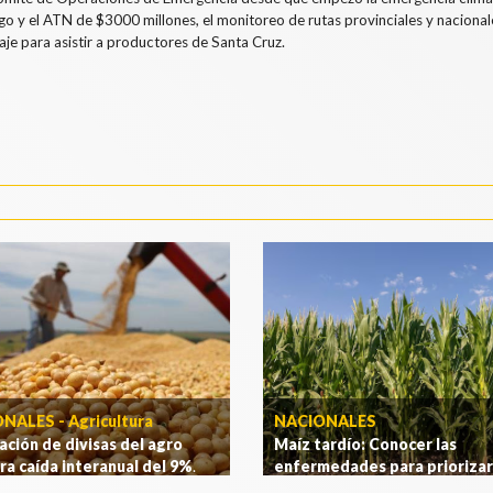
go y el ATN de $3000 millones, el monitoreo de rutas provinciales y nacionale
aje para asistir a productores de Santa Cruz.
NALES - Agricultura
NACIONALES
ación de divisas del agro
Maíz tardío: Conocer las
a caída interanual del 9%
.
enfermedades para priorizar
estrategias de manejo del ce
ás]