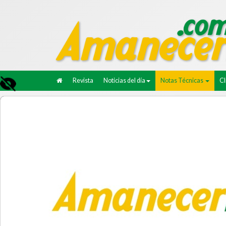
Revista
Noticias del día
Notas Técnicas
C
11/07/2024.
NACIONALES.
Es lamentable el gob