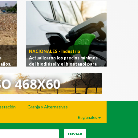
NACIONALES - Industria
a
Actualizaron los precios mínimos
 años
.
del biodiésel y el bioetanol para
agosto
.
[Ver más]
estación
Granja y Alternativas
Regionales