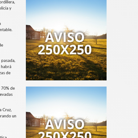
rdillera,
licía y
n
ntable.
de
a pasada,
l habrá
zas de
l 70% de
 nevadas
a Cruz,
nerando un
tica,