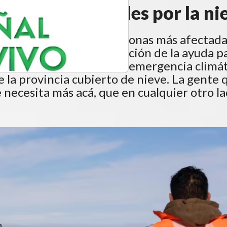
ndad de animales por la ni
udio Vidal, recorrió las zonas más afectad
ia y supervisó la distribución de la ayuda p
 las consecuencias de la emergencia climá
e la provincia cubierto de nieve. La gente 
necesita más acá, que en cualquier otro lad