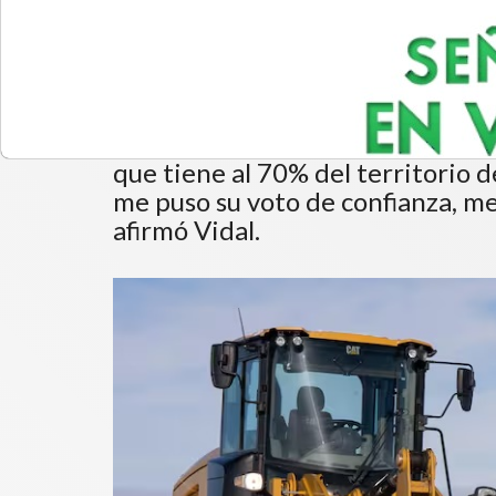
sobre una gran morta
El gobernador de Santa Cruz, Cla
la nieve en el norte de la provinc
pobladores y para el ganado ante
que tiene al 70% del territorio d
me puso su voto de confianza, me 
afirmó Vidal.