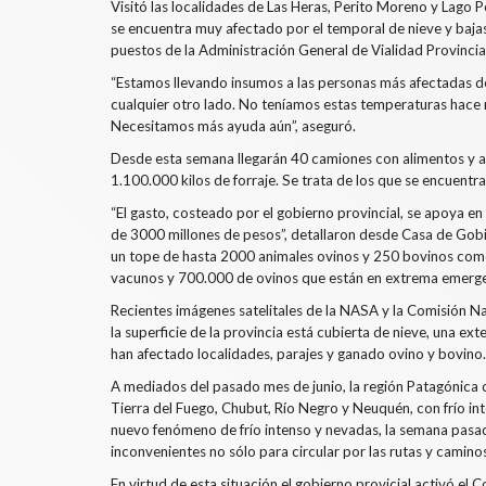
Visitó las localidades de Las Heras, Perito Moreno y Lago P
se encuentra muy afectado por el temporal de nieve y bajas
puestos de la Administración General de Vialidad Provincia
“Estamos llevando insumos a las personas más afectadas de
cualquier otro lado. No teníamos estas temperaturas hace m
Necesitamos más ayuda aún”, aseguró.
Desde esta semana llegarán 40 camiones con alimentos y as
1.100.000 kilos de forraje. Se trata de los que se encuent
“El gasto, costeado por el gobierno provincial, se apoya en
de 3000 millones de pesos”,
detallaron desde Casa de Gobie
un tope de hasta 2000 animales ovinos y 250 bovinos como l
vacunos y 700.000 de ovinos que están en extrema emergen
Recientes imágenes satelitales de la NASA y la Comisión 
la superficie de la provincia está cubierta de nieve, una ex
han afectado localidades, parajes y ganado ovino y bovino.
A mediados del pasado mes de junio, la región Patagónica 
Tierra del Fuego, Chubut, Río Negro y Neuquén, con frío in
nuevo fenómeno de frío intenso y nevadas, la semana pasada
inconvenientes no sólo para circular por las rutas y camin
En virtud de esta situación el gobierno provicial activó 