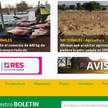
[Ver más]
ONALES
NACIONALES - Agricultura
tó el comercio de 640 kg de
Afirman que el sector agrícol
transportada sin
padece la peor sequía en 100
eración
.
[Ver más]
[Ver más]
Forrajicultura
Maquinaria
Frutas
Hortalizas
For
uestro
BOLETIN