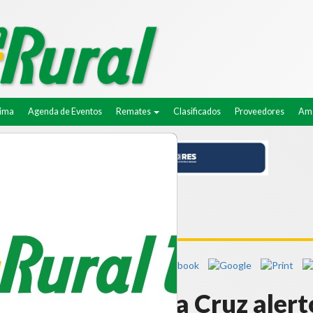
lima
Agenda de Eventos
Remates
Clasificados
Proveedores
Ama
ernador de Santa Cruz alert