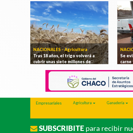
NACIONALES - Agricultura
NACI
Tras 18 años, el trigo volverá a
Se evi
cubrir unas siete millones de
carne 
hectáreas
.
[Ver más]
refrig
Empresariales
Agricultura
Ganadería
SUBSCRIBITE
para recibir n