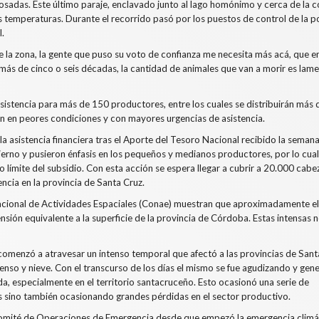
osadas. Este último paraje, enclavado junto al lago homónimo y cerca de la co
 temperaturas. Durante el recorrido pasó por los puestos de control de la po
l.
 la zona, la gente que puso su voto de confianza me necesita más acá, que e
ás de cinco o seis décadas, la cantidad de animales que van a morir es lame
istencia para más de 150 productores, entre los cuales se distribuirán más 
ran en peores condiciones y con mayores urgencias de asistencia.
 la asistencia financiera tras el Aporte del Tesoro Nacional recibido la seman
rno y pusieron énfasis en los pequeños y medianos productores, por lo cua
ímite del subsidio. Con esta acción se espera llegar a cubrir a 20.000 cabe
cia en la provincia de Santa Cruz.
Nacional de Actividades Espaciales (Conae) muestran que aproximadamente e
tensión equivalente a la superficie de la provincia de Córdoba. Estas intensas
comenzó a atravesar un intenso temporal que afectó a las provincias de Sant
tenso y nieve. Con el transcurso de los días el mismo se fue agudizando y ge
, especialmente en el territorio santacruceño. Esto ocasionó una serie de
os sino también ocasionando grandes pérdidas en el sector productivo.
el Comité de Operaciones de Emergencia desde que empezó la emergencia climá