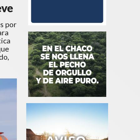
eve
as por
ara
tica
que
o,