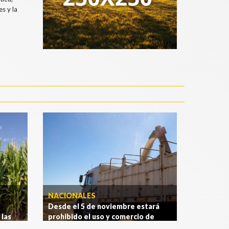
s y la
NACIONALES
Desde el 5 de noviembre estará
 las
prohibido el uso y comercio de
real
.
diclorvós
.
[Ver más]