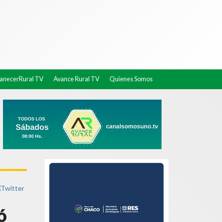
necerRural TV
Avance Rural TV
Quienes Somos
ó