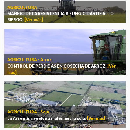
AGRICULTURA
MANEJO DE LA RESISTENCIA A FUNGICIDAS DE ALTO
RIESGO
.
[Ver más]
AGRICULTURA - Arroz
CONTROL DE PÉRDIDAS EN COSECHA DE ARROZ
.
[Ver
más]
AGRICULTURA - Soja
La Argentina vuelve a moler mucha soja
.
[Ver más]