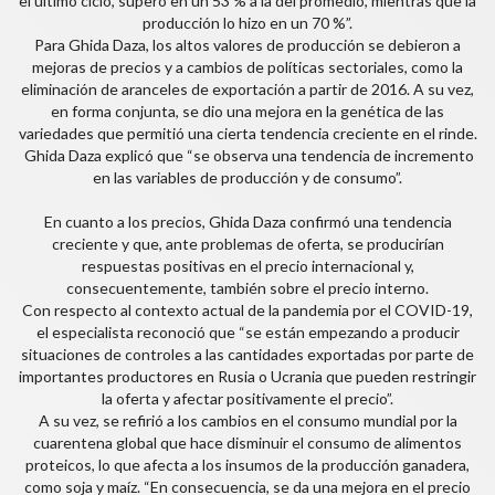
el último ciclo, superó en un 53 % a la del promedio, mientras que la
producción lo hizo en un 70 %”.
Para Ghida Daza, los altos valores de producción se debieron a
mejoras de precios y a cambios de políticas sectoriales, como la
eliminación de aranceles de exportación a partir de 2016. A su vez,
en forma conjunta, se dio una mejora en la genética de las
variedades que permitió una cierta tendencia creciente en el rinde.
Ghida Daza explicó que “se observa una tendencia de incremento
en las variables de producción y de consumo”.
En cuanto a los precios, Ghida Daza confirmó una tendencia
creciente y que, ante problemas de oferta, se producirían
respuestas positivas en el precio internacional y,
consecuentemente, también sobre el precio interno.
Con respecto al contexto actual de la pandemia por el COVID-19,
el especialista reconoció que “se están empezando a producir
situaciones de controles a las cantidades exportadas por parte de
importantes productores en Rusia o Ucrania que pueden restringir
la oferta y afectar positivamente el precio”.
A su vez, se refirió a los cambios en el consumo mundial por la
cuarentena global que hace disminuir el consumo de alimentos
proteicos, lo que afecta a los insumos de la producción ganadera,
como soja y maíz. “En consecuencia, se da una mejora en el precio